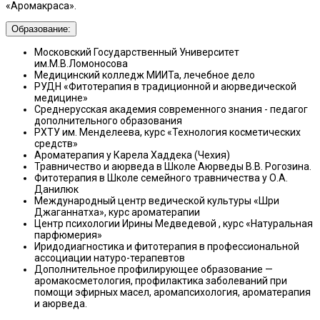
«Аромакраса».
Образование:
Московский Государственный Университет
им.М.В.Ломоносова
Медицинский колледж МИИТа, лечебное дело
РУДН «Фитотерапия в традиционной и аюрведической
медицине»
Среднерусская академия современного знания - педагог
дополнительного образования
РХТУ им. Менделеева, курс «Технология косметических
средств»
Ароматерапия у Карела Хаддека (Чехия)
Травничество и аюрведа в Школе Аюрведы В.В. Рогозина.
Фитотерапия в Школе семейного травничества у О.А.
Данилюк
Международный центр ведической культуры «Шри
Джаганнатха», курс ароматерапии
Центр психологии Ирины Медведевой , курс «Натуральная
парфюмерия»
Иридодиагностика и фитотерапия в профессиональной
ассоциации натуро-терапевтов
Дополнительное профилирующее образование —
аромакосметология, профилактика заболеваний при
помощи эфирных масел, аромапсихология, ароматерапия
и аюрведа.