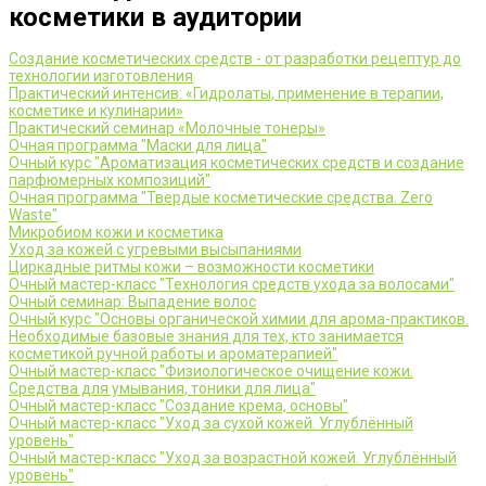
косметики в аудитории
Создание косметических средств - от разработки рецептур до
технологии изготовления
Практический интенсив: «Гидролаты, применение в терапии,
косметике и кулинарии»
Практический семинар «Молочные тонеры»
Очная программа "Маски для лица"
Очный курс "Ароматизация косметических средств и создание
парфюмерных композиций"
Очная программа "Твердые косметические средства. Zero
Waste"
Микробиом кожи и косметика
Уход за кожей с угревыми высыпаниями
Циркадные ритмы кожи – возможности косметики
Очный мастер-класс "Технология средств ухода за волосами"
Очный семинар: Выпадение волос
Очный курс "Основы органической химии для арома-практиков.
Необходимые базовые знания для тех, кто занимается
косметикой ручной работы и ароматерапией"
Очный мастер-класс "Физиологическое очищение кожи.
Средства для умывания, тоники для лица"
Очный мастер-класс "Создание крема, основы"
Очный мастер-класс "Уход за сухой кожей. Углублённый
уровень"
Очный мастер-класс "Уход за возрастной кожей. Углублённый
уровень"