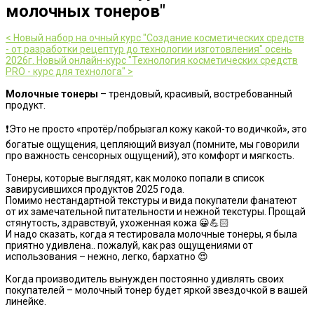
молочных тонеров"
< Новый набор на очный курс "Создание косметических средств
- от разработки рецептур до технологии изготовления" осень
2026г.
Новый онлайн-курс "Технология косметических средств
PRO - курс для технолога" >
Молочные тонеры
– трендовый, красивый, востребованный
продукт.
❗️Это не просто «протёр/побрызгал кожу какой-то водичкой», это
богатые ощущения, цепляющий визуал (помните, мы говорили
про важность сенсорных ощущений), это комфорт и мягкость.
Тонеры, которые выглядят, как молоко попали в список
завирусившихся продуктов 2025 года.
Помимо нестандартной текстуры и вида покупатели фанатеют
от их замечательной питательности и нежной текстуры. Прощай
стянутость, здравствуй, ухоженная кожа 😀💪🏻
И надо сказать, когда я тестировала молочные тонеры, я была
приятно удивлена.. пожалуй, как раз ощущениями от
использования – нежно, легко, бархатно 😍
Когда производитель вынужден постоянно удивлять своих
покупателей – молочный тонер будет яркой звездочкой в вашей
линейке.