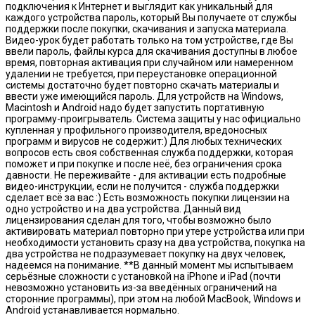
подключения к Интернет и выглядит как уникальный для
каждого устройства пароль, который Вы получаете от службы
поддержки после покупки, скачивания и запуска материала.
Видео-урок будет работать только на том устройстве, где Вы
ввели пароль, файлы курса для скачивания доступны в любое
время, повторная активация при случайном или намеренном
удалении не требуется, при переустановке операционной
системы достаточно будет повторно скачать материалы и
ввести уже имеющийся пароль. Для устройств на Windows,
Macintosh и Android надо будет запустить портативную
программу-проигрыватель. Система защиты у нас официально
купленная у профильного производителя, вредоносных
программ и вирусов не содержит:) Для любых технических
вопросов есть своя собственная служба поддержки, которая
поможет и при покупке и после неё, без ограничения срока
давности. Не переживайте - для активации есть подробные
видео-инструкции, если не получится - служба поддержки
сделает всё за вас :) Есть возможность покупки лицензии на
одно устройство и на два устройства. Данный вид
лицензирования сделан для того, чтобы возможно было
активировать материал повторно при утере устройства или при
необходимости установить сразу на два устройства, покупка на
два устройства не подразумевает покупку на двух человек,
надеемся на понимание. **В данный момент мы испытываем
серьёзные сложности с установкой на iPhone и iPad (почти
невозможно установить из-за введённых ограничений на
сторонние программы), при этом на любой MacBook, Windows и
Android устанавливается нормально.