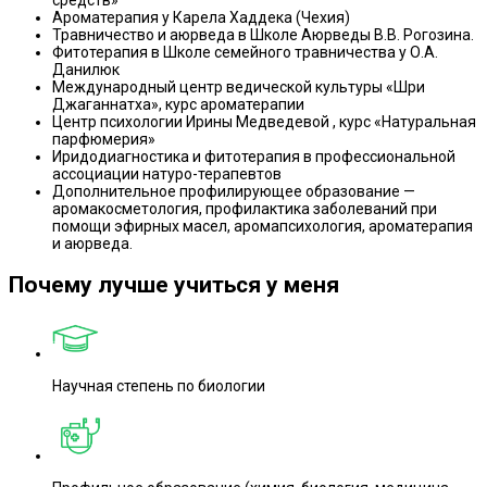
средств»
Ароматерапия у Карела Хаддека (Чехия)
Травничество и аюрведа в Школе Аюрведы В.В. Рогозина.
Фитотерапия в Школе семейного травничества у О.А.
Данилюк
Международный центр ведической культуры «Шри
Джаганнатха», курс ароматерапии
Центр психологии Ирины Медведевой , курс «Натуральная
парфюмерия»
Иридодиагностика и фитотерапия в профессиональной
ассоциации натуро-терапевтов
Дополнительное профилирующее образование —
аромакосметология, профилактика заболеваний при
помощи эфирных масел, аромапсихология, ароматерапия
и аюрведа.
Почему лучше учиться у меня
Научная степень по биологии