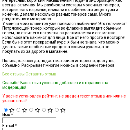
интересный, короткий, насыщенный. Подача информации, как
всегда, отличная. Мы разбирали составы молочных тонеров,
которые есть на рынке, вникали в особенности рецептуры и
конечно, делали несколько разных тонеров сами. Много
раздаточного материала.
У меня и моих клиентов уже появился любимчик! Это гель-мист!
Потрясающий тонер, который во флаконе выглядит обычным
гелем, но стоит его потрясти, он разжижается и его можно
использовать как мист для лица. Все от него просто в восторге!
Если бы не этот прекрасный курс, я бы и не знала, что можно
делать такие необычные средства своими руками, а не
покупать их за дорого в магазине.
Полина, как всегда, подаёт материал интересно, доступно,
объемно. Раскрывает многие нюансы в создании тонеров.
Все отзывы
Оставить отзыв
Спасибо! Ваш отзыв успешно добавлен и отправлен на
модерацию!
У вас не установлен рейтинг, не введен текст отзыва или или не
указан email!
Имя
*
E-mail
*