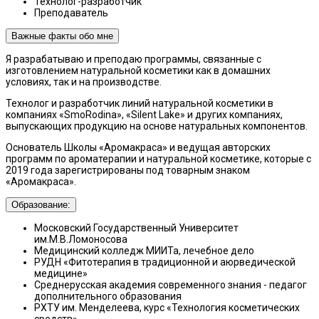
Технолог-разработчик
Преподаватель
Важные факты обо мне
Я разрабатываю и преподаю программы, связанные с
изготовлением натуральной косметики как в домашних
условиях, так и на производстве.
Технолог и разработчик линий натуральной косметики в
компаниях «SmoRodina», «Silent Lake» и других компаниях,
выпускающих продукцию на основе натуральных компонентов.
Основатель Школы «Аромакраса» и ведущая авторских
программ по ароматерапии и натуральной косметике, которые с
2019 года зарегистрированы под товарным знаком
«Аромакраса».
Образование:
Московский Государственный Университет
им.М.В.Ломоносова
Медицинский колледж МИИТа, лечебное дело
РУДН «Фитотерапия в традиционной и аюрведической
медицине»
Среднерусская академия современного знания - педагог
дополнительного образования
РХТУ им. Менделеева, курс «Технология косметических