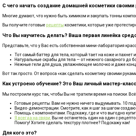
С чего начать создание домашней косметики своими
Многие думают, что нужно быть химиком и закупать тонны компон
Вы получите готовые
рецепты
косметики, которые уже протестир
Что Вы научитесь делать? Ваша первая линейка средс
Представьте, что у Вас есть собственная мини-лаборатория крас
Тот самый баттер для тела, который тает на коже и пахнет и
Натуральные скрабы для тела — от нежного сахарного до 
Нежные гели для душа, увлажняющее молочко и даже конц
Вот так просто. От вопроса «как сделать косметику своими рука
Как устроено обучение? Это Ваш личный мастер-класс
Мы построили курс так, чтобы Вы не тратили время на поиски. Вс
Готовые рецепты. Вам не нужно ничего выдумывать. 10 под
Видео-демонстрации. Смотрите, как я шаг за шагом создаю 
Помощь с компонентами. Подскажу, где и что выгодно купит
Я всегда на связи.
Вы не останетесь один на один с рецепт
Помогу! Хотите сделать текстуру плотнее? Подскажу как!
Для кого это?