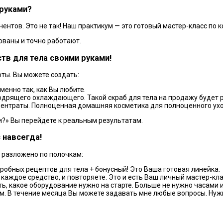
 руками?
ентов. Это не так! Наш практикум — это готовый мастер-класс по 
ованы и точно работают.
тв для тела своими руками!
оты. Вы можете создать:
менно так, как Вы любите.
бодрящего охлаждающего. Такой скраб для тела на продажу будет 
ентраты. Полноценная домашняя косметика для полноценного ухо
ми?» Вы перейдете к реальным результатам.
 навсегда!
ё разложено по полочкам:
робных рецептов для тела + бонусный! Это Ваша готовая линейка.
каждое средство, и повторяете. Это и есть Ваш личный мастер-кла
ь, какое оборудование нужно на старте. Больше не нужно часами и
ом. В течение месяца Вы можете задавать мне любые вопросы. Ну