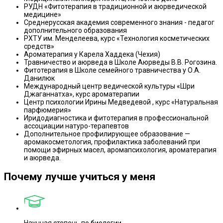
РУДН «Фитотерапия в традиционной и аюрведической
медицине»
Среднерусская академия современного знания - педагог
дополнительного образования
РХТУ им. Менделеева, курс «Технология косметических
средств»
Ароматерапия у Карела Хаддека (Чехия)
Травничество и аюрведа в Школе Аюрведы В.В. Рогозина.
Фитотерапия в Школе семейного травничества у О.А.
Данилюк
Международный центр ведической культуры «Шри
Джаганнатха», курс ароматерапии
Центр психологии Ирины Медведевой , курс «Натуральная
парфюмерия»
Иридодиагностика и фитотерапия в профессиональной
ассоциации натуро-терапевтов
Дополнительное профилирующее образование —
аромакосметология, профилактика заболеваний при
помощи эфирных масел, аромапсихология, ароматерапия
и аюрведа.
Почему лучше учиться у меня