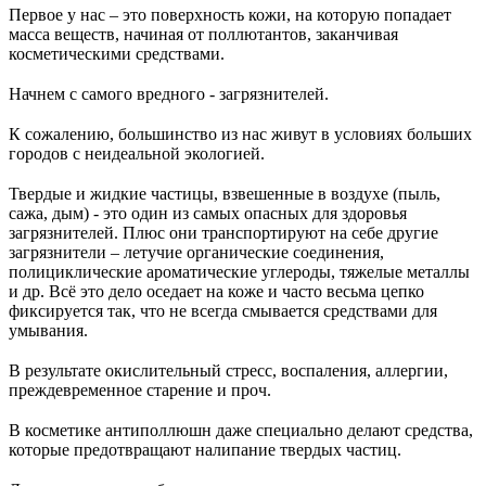
Первое у нас – это поверхность кожи, на которую попадает
масса веществ, начиная от поллютантов, заканчивая
косметическими средствами.
⠀
Начнем с самого вредного - загрязнителей.
⠀
К сожалению, большинство из нас живут в условиях больших
городов с неидеальной экологией.
⠀
Твердые и жидкие частицы, взвешенные в воздухе (пыль,
сажа, дым) - это один из самых опасных для здоровья
загрязнителей. Плюс они транспортируют на себе другие
загрязнители – летучие органические соединения,
полициклические ароматические углероды, тяжелые металлы
и др. Всё это дело оседает на коже и часто весьма цепко
фиксируется так, что не всегда смывается средствами для
умывания.
⠀
В результате окислительный стресс, воспаления, аллергии,
преждевременное старение и проч.
⠀
В косметике антиполлюшн даже специально делают средства,
которые предотвращают налипание твердых частиц.
⠀