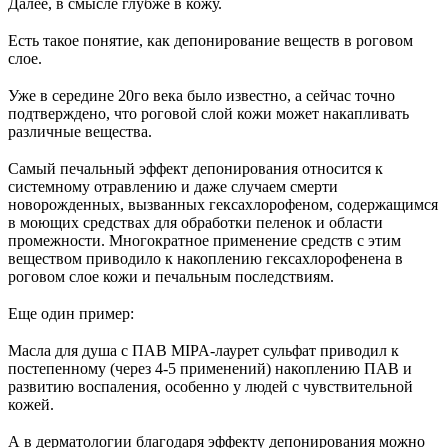
Далее, в смысле глубже в кожу.
⠀
Есть такое понятие, как депонирование веществ в роговом
слое.
⠀
Уже в середине 20го века было известно, а сейчас точно
подтверждено, что роговой слой кожи может накапливать
различные вещества.
⠀
Самый печальный эффект депонирования относится к
системному отравлению и даже случаем смерти
новорожденных, вызванных гексахлорофеном, содержащимся
в моющих средствах для обработки пеленок и области
промежности. Многократное применение средств с этим
веществом приводило к накоплению гексахлорофенена в
роговом слое кожи и печальным последствиям.
⠀
Еще один пример:
⠀
Масла для душа с ПАВ MIPA-лаурет сульфат приводил к
постепенному (через 4-5 применений) накоплению ПАВ и
развитию воспаления, особенно у людей с чувствительной
кожей.
⠀
А в дерматологии благодаря эффекту депонирования можно