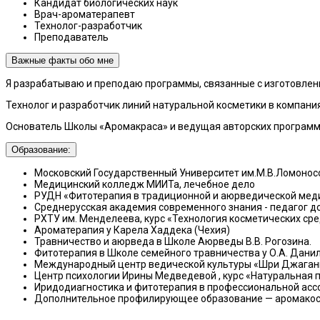
Кандидат биологических наук
Врач-ароматерапевт
Технолог-разработчик
Преподаватель
Важные факты обо мне
Я разрабатываю и преподаю программы, связанные с изготовлени
Технолог и разработчик линий натуральной косметики в компания
Основатель Школы «Аромакраса» и ведущая авторских программ 
Образование:
Московский Государственный Университет им.М.В.Ломонос
Медицинский колледж МИИТа, лечебное дело
РУДН «Фитотерапия в традиционной и аюрведической мед
Среднерусская академия современного знания - педагог 
РХТУ им. Менделеева, курс «Технология косметических ср
Ароматерапия у Карела Хаддека (Чехия)
Травничество и аюрведа в Школе Аюрведы В.В. Рогозина.
Фитотерапия в Школе семейного травничества у О.А. Дани
Международный центр ведической культуры «Шри Джаганн
Центр психологии Ирины Медведевой , курс «Натуральная
Иридодиагностика и фитотерапия в профессиональной асс
Дополнительное профилирующее образование — аромакосм