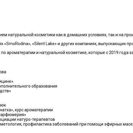
ем натуральной косметики как в домашних условиях, так и на про
х «SmoRodina», «Silent Lake» и других компаниях, выпускающих п
по ароматерапии и натуральной косметике, которые с 2019 года 
ова
ицине»
дополнительного образования
едств»
люк
атха», курс ароматерапии
 парфюмерия»
оциации натуро-терапевтов
етология, профилактика заболеваний при помощи эфирных масел,