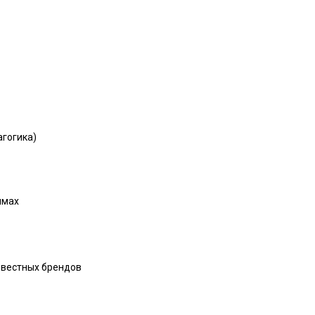
агогика)
ммах
звестных брендов