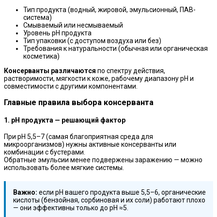
Тип продукта (водный, жировой, эмульсионный, ПАВ-
система)
Смываемый или несмываемый
Уровень pH продукта
Тип упаковки (с доступом воздуха или без)
Требования к натуральности (обычная или органическая
косметика)
Консерванты различаются
по спектру действия,
растворимости, мягкости к коже, рабочему диапазону pH и
совместимости с другими компонентами.
Главные правила выбора консерванта
1. pH продукта — решающий фактор
При pH 5,5–7 (самая благоприятная среда для
микроорганизмов) нужны активные консерванты или
комбинации с бустерами.
Обратные эмульсии менее подвержены заражению — можно
использовать более мягкие системы.
Важно:
если pH вашего продукта выше 5,5–6, органические
кислоты (бензойная, сорбиновая и их соли) работают плохо
— они эффективны только до pH ≈5.