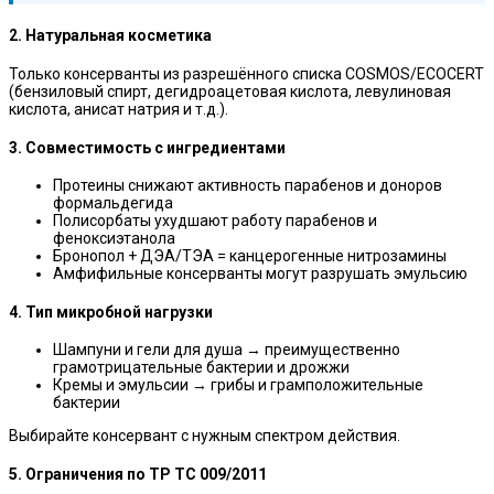
2. Натуральная косметика
Только консерванты из разрешённого списка COSMOS/ECOCERT
(бензиловый спирт, дегидроацетовая кислота, левулиновая
кислота, анисат натрия и т.д.).
3. Совместимость с ингредиентами
Протеины снижают активность парабенов и доноров
формальдегида
Полисорбаты ухудшают работу парабенов и
феноксиэтанола
Бронопол + ДЭА/ТЭА = канцерогенные нитрозамины
Амфифильные консерванты могут разрушать эмульсию
4. Тип микробной нагрузки
Шампуни и гели для душа → преимущественно
грамотрицательные бактерии и дрожжи
Кремы и эмульсии → грибы и грамположительные
бактерии
Выбирайте консервант с нужным спектром действия.
5. Ограничения по ТР ТС 009/2011