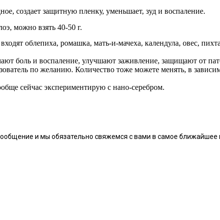
ное, создает защитную пленку, уменьшает, зуд и воспаление.
оэ, можно взять 40-50 г.
ходят облепиха, ромашка, мать-и-мачеха, календула, овес, пихт
ают боль и воспаление, улучшают заживление, защищают от па
ователь по желанию. Количество тоже можете менять, в зависим
вообще сейчас экспериментирую с нано-серебром.
сообщение и мы обязательно свяжемся с вами в самое ближайшее 