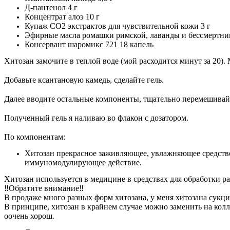
Д-пантенол 4 г
Концентрат алоэ 10 г
Купаж СО2 экстрактов для чувствительной кожи 3 г
Эфирные масла ромашки римской, лаванды и бессмертник
Консервант шаромикс 721 18 капель
Хитозан замочите в теплой воде (мой расходится минут за 20)
⠀
Добавьте ксантановую камедь, сделайте гель.
⠀
Далее вводите остальные компоненты, тщательно перемешивай
⠀
Полученный гель я наливаю во флакон с дозатором.
⠀
По компонентам:
Хитозан прекрасное заживляющее, увлажняющее средств
иммуномодулирующее действие.
Хитозан используется в медицине в средствах для обработки ра
‼️Обратите внимание‼️
В продаже много разных форм хитозана, у меня хитозана сукци
В принципе, хитозан в крайнем случае можно заменить на колл
оочень хорош.