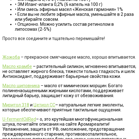
• ЭМ Иланг-иланга 0,2% (6 капель на 100 г)
• Или смесь эфирных масел «Женская гармония» 1%
• Если вы не любите эфирные масла, уменьшайте в 2 раза
или убирайте совсем.
• Опционно. Можно усилить состав ретинолом в
липосомах (2-5%)
Просто все соедините и тщательно перемешайте!
Жожоба
– прекрасное смягчающее масло, хорошо впитывается.
Масло крамбе
– растительный силикон, мгновенно впитывается,
не оставляет жирного блеска, тяжести только гладкость и шелк
Антиоксидант, поддерживает барьерные свойства кожи.
Масло шиповника
– масло от мимических морщин. Богато
полиненасыщенными жирными кислотами, поддерживает
липидный барьер, защищает кожу от обезвоживания.
Миритол 318
и
Цетиол СС
– натуральные легкие эмоленты,
которые обеспечивают приятные тактильные ощущения.
U-fermentOilRed
– о, это крутейшая многофункциональная
штука, почитайте описания на сайте Аромареалити!
Увлажнение, защита от УФ, омоложение, предотвращение
преждевременного старения, противовоспалительное,