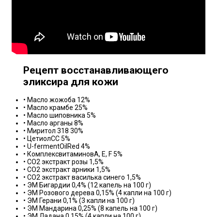
Рецепт восстанавливающего
эликсира для кожи
• Масло жожоба 12%
• Масло крамбе 25%
• Масло шиповника 5%
• Масло арганы 8%
• Миритол 318 30%
• ЦетиолСС 5%
• U-fermentOilRed 4%
• КомплексвитаминовА, Е, F 5%
• СО2 экстракт розы 1,5%
• СО2 экстракт арники 1,5%
• СО2 экстракт василька синего 1,5%
• ЭМ Бигардии 0,4% (12 капель на 100 г)
• ЭМ Розового дерева 0,15% (4 капли на 100 г)
• ЭМ Герани 0,1% (3 капли на 100 г)
• ЭМ Мандарина 0,25% (8 капель на 100 г)
• ЭМ Ладана 0,15% (4 капли на 100 г)