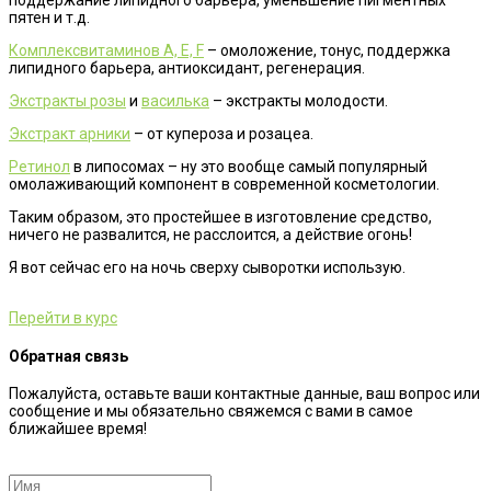
поддержание липидного барьера, уменьшение пигментных
пятен и т.д.
Комплексвитаминов А, Е, F
– омоложение, тонус, поддержка
липидного барьера, антиоксидант, регенерация.
Экстракты розы
и
василька
– экстракты молодости.
Экстракт арники
– от купероза и розацеа.
Ретинол
в липосомах – ну это вообще самый популярный
омолаживающий компонент в современной косметологии.
Таким образом, это простейшее в изготовление средство,
ничего не развалится, не расслоится, а действие огонь!
Я вот сейчас его на ночь сверху сыворотки использую.
Перейти в курс
Обратная связь
Пожалуйста, оставьте ваши контактные данные, ваш вопрос или
сообщение и мы обязательно свяжемся с вами в самое
ближайшее время!