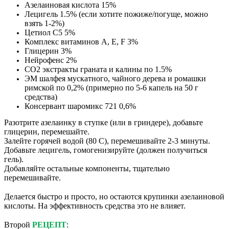
Азелаиновая кислота 15%
Лецигель 1.5% (если хотите пожиже/погуще, можно
взять 1-2%)
Цетиол С5 5%
Комплекс витаминов А, Е, F 3%
Глицерин 3%
Нейрофенс 2%
СО2 экстракты граната и калины по 1.5%
ЭМ шалфея мускатного, чайного дерева и ромашки
римской по 0,2% (примерно по 5-6 капель на 50 г
средства)
Консервант шаромикс 721 0,6%
Разотрите азелаинку в ступке (или в гриндере), добавьте
глицерин, перемешайте.
Залейте горячей водой (80 С), перемешивайте 2-3 минуты.
Добавьте лецигель, гомогенизируйте (должен получиться
гель).
Добавляйте остальные компоненты, тщательно
перемешивайте.
⠀
Делается быстро и просто, но остаются крупинки азелаиновой
кислоты. На эффективность средства это не влияет.
⠀
Второй
РЕЦЕПТ
: