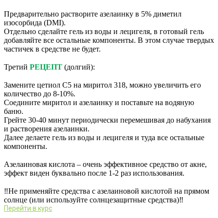
⠀
Предварительно растворите азелаинку в 5% диметил
изосорбида (DMI).
Отдельно сделайте гель из воды и лецигеля, в готовый гель
добавляйте все остальные компоненты. В этом случае твердых
частичек в средстве не будет.
⠀
Третий
РЕЦЕПТ
(долгий):
⠀
Замените цетиол С5 на миритол 318, можно увеличить его
количество до 8-10%.
Соедините миритол и азелаинку и поставьте на водяную
баню.
Грейте 30-40 минут периодически перемешивая до набухания
и растворения азелаинки.
Далее делаете гель из воды и лецигеля и туда все остальные
компоненты.
⠀
Азелаиновая кислота – очень эффективное средство от акне,
эффект виден буквально после 1-2 раз использования.
⠀
‼️Не применяйте средства с азелаиновой кислотой на прямом
солнце (или используйте солнцезащитные средства)‼️
Перейти в курс