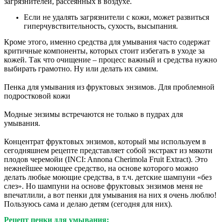
загрязнителей, рассеянных в воздухе.
Если не удалять загрязнители с кожи, может развиться
гиперчувствительность, сухость, высыпания.
Кроме этого, именно средства для умывания часто содержат
критичные компоненты, которых стоит избегать в уходе за
кожей. Так что очищение – процесс важный и средства нужно
выбирать грамотно. Ну или делать их самим.
⠀
Пенка для умывания из фруктовых энзимов. Для проблемной
подростковой кожи
⠀
Модные энзимы встречаются не только в пудрах для
умывания.
⠀
Концентрат фруктовых энзимов, который мы используем в
сегодняшнем рецепте представляет собой экстракт из мякоти
плодов черемойи (INCI: Annona Cherimola Fruit Extract). Это
нежнейшее моющее средство, на основе которого можно
делать любые моющие средства, в т.ч. детские шампуни «без
слез». Но шампуни на основе фруктовых энзимов меня не
впечатлили, а вот пенки для умывания на них я очень люблю!
Пользуюсь сама и делаю детям (сегодня для них).
Рецепт пенки для умывания: