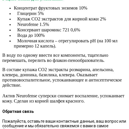
Концентрат фруктовых энзимов 10%
⠀Глицерин 5%
⠀Купаж СО2 экстрактов для жирной кожи 2%
⠀Neurofense 1.5%
⠀Консервант шаромикс 721 0,6%
⠀Вода до 100%
⠀Молочная кислота – отрегулировать рН (на 100 мл
примерно 12 капель).
В воду по одному ввести все компоненты, тщательно
перемешать, перелить во флакон-пенообразователь.
В составе купажа СО2 экстракты розмарина, апельсина,
клевера, донника, базилика, клевера. Оказывает
противовоспалительное, успокаивающее и антисептическое
действие.
⠀
Актив Neurofense суперски снимает воспаление, успокаивает
кожу. Сделан из корней шалфея красного.
Обратная связь
Пожалуйста, оставьте ваши контактные данные, ваш вопрос или
сообщение и мы обязательно свяжемся с вами в самое