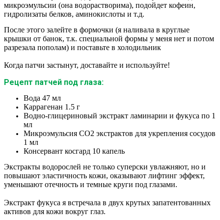
микроэмульсии (она водорастворима), подойдет кофеин,
гидролизаты белков, аминокислоты и т.д.
После этого залейте в формочки (я наливала в круглые
крышки от банок, т.к. специальной формы у меня нет и потом
разрезала пополам) и поставьте в холодильник
Когда патчи застынут, доставайте и используйте!
Рецепт патчей под глаза:
Вода 47 мл
Каррагенан 1.5 г
Водно-глицериновый экстракт ламинарии и фукуса по 1
мл
Микроэмульсия СО2 экстрактов для укрепления сосудов
1 мл
Консервант косгард 10 капель
Экстракты водорослей не только суперски увлажняют, но и
повышают эластичность кожи, оказывают лифтинг эффект,
уменьшают отечность и темные круги под глазами.
⠀
Экстракт фукуса я встречала в двух крутых запатентованных
активов для кожи вокруг глаз.