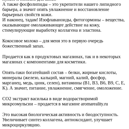
А также фосфолипиды – это укрепители нашего липидного
барьера, а значит опять увлажнение и восстановление
барьерных свойств кожи.
И наконец, тадам! Изофлаваноиды, фитогормоны – вещества,
оказывающие омолаживающее действие на кожу,
стимулирующие выработку коллагена и эластина.
⠀
Кокосовое молоко – для меня это в первую очередь
божественный запах.
⠀
Продается как в продуктовых магазинах, так и в некоторых
магазинах с компонентами для косметики.
⠀
Опять-таки богатейший состав – белки, жирные кислоты,
минералы (железо, кальций, магний, калий, фосфор,
марганец, медь, цинк, селен), витамины (B1, B3, B6, B9, C, E,
K). А значит, питание, увлажнение, смягчение, омоложение.
⠀
СО2 экстракт василька в виде водорастворимой
микроэмульсии – продается в магазине aromareality.ru
⠀
Это высокая биологическая активность и биодоступность.
Увеличивает синтез коллагена, антиоксидант, улучшает
микроциркуляцию.