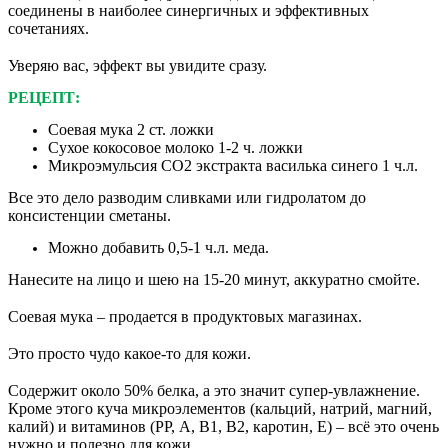
соединены в наиболее синергичных и эффективных
сочетаниях.
⠀
Уверяю вас, эффект вы увидите сразу.
РЕЦЕПТ:
Соевая мука 2 ст. ложки
Сухое кокосовое молоко 1-2 ч. ложки
Микроэмульсия СО2 экстракта василька синего 1 ч.л.
Все это дело разводим сливками или гидролатом до
консистенции сметаны.
Можно добавить 0,5-1 ч.л. меда.
Нанесите на лицо и шею на 15-20 минут, аккуратно смойте.
⠀
Соевая мука – продается в продуктовых магазинах.
⠀
Это просто чудо какое-то для кожи.
⠀
Содержит около 50% белка, а это значит супер-увлажнение.
Кроме этого куча микроэлементов (кальций, натрий, магний,
калий) и витаминов (РР, А, В1, В2, каротин, Е) – всё это очень
нужно и полезно для кожи.