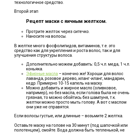
технологичное средство.
Второй этап
Рецепт маски с яичным желтком.
Протрите желток через ситечко.
Наносите на волосы.
⠀
В желтке много фосфолипидов, витаминов, т.е. это
средство как для укрепления и роста волос, так и для
улучшения структуры волоса.
Дополнительно можем добавить: 0,5 ч.л. меда, 1 ч.л.
коньяка.
Эфирные масла
– конечно же! Хороши для волос
лаванда, розовое дерево, иланг-иланг, мандарин,
кедр. Примерно 10-15 капель на маску.
Можно добавить и жирное масло (оливковое,
например), но без масла, если голова была не очень
грязная, то можно обойтись без шампуня, т.к.
желтки можно просто мыть голову. А вот с маслом
они уже не справятся.
Если волосы густые, или длинные – возьмите 2 желтка.
⠀
Оставьте маску на голове на 30 минут (под шапочкой или
полотенцем), смойте. Вода должна быть тепленькой, не