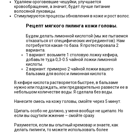
Удаляем ороговевшие чешуйки, улучшается
кровообращение, а значит, будет лучше питание
волосяной луковицы.
Стимулируются процессы обновления в коже и рост волос.
Рецепт мягкого пилинга кожи головы.
Будем делать лимонной кислотой (мы же пытаемся
отказаться от специфических ингредиентов). Нам
потребуется какая-то база. Я протестировала 2
варианта.
1 вариант: возьмите 1 столовую ложку кефира,
добавьте туда 0,3-0.5 чайной ложки лимонной
кислоты.
2 вариант: примерно 2 чайной ложки вашего
бальзама для волос и лимонная кислота.
В кефире кислота растворяется быстрее, в бальзаме
нужно или подождать, или предварительно развести ее в
небольшом количестве воды. Я сделала без воды.
⠀
Нанесите смесь на кожу головы, смойте через 5 минут.
⠀
Щипать особо не должно, у меня вообще не щипало. Но
если вы ощутили жжение – смойте сразу.
⠀
Разумеется, если вы опытный кремовар и знаете, как
делать пилинги, то можете использовать более