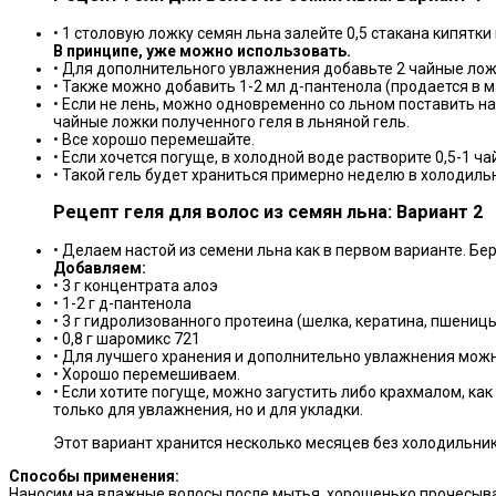
• 1 столовую ложку семян льна залейте 0,5 стакана кипятки
В принципе, уже можно использовать.
• Для дополнительного увлажнения добавьте 2 чайные ложки 
• Также можно добавить 1-2 мл д-пантенола (продается в м
• Если не лень, можно одновременно со льном поставить на
чайные ложки полученного геля в льняной гель.
• Все хорошо перемешайте.
• Если хочется погуще, в холодной воде растворите 0,5-1 ч
• Такой гель будет храниться примерно неделю в холодиль
Рецепт геля для волос из семян льна: Вариант 2
• Делаем настой из семени льна как в первом варианте. Бер
Добавляем:
• 3 г концентрата алоэ
• 1-2 г д-пантенола
• 3 г гидролизованного протеина (шелка, кератина, пшениц
• 0,8 г шаромикс 721
• Для лучшего хранения и дополнительно увлажнения можн
• Хорошо перемешиваем.
• Если хотите погуще, можно загустить либо крахмалом, как
только для увлажнения, но и для укладки.
Этот вариант хранится несколько месяцев без холодильник
Способы применения:
Наносим на влажные волосы после мытья, хорошенько прочесыва