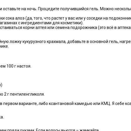
 и оставьте на ночь. Процедите получившийся гель. Можно несколь
сока алоэ (да, того, что растет у вас или у соседки на подоконник
агазинах с ингредиентами для косметики).
стаиваться корни алтея или семена подорожника (это всё в аптек
айную ложку кукурузного крахмала, добавьте в основной гель, нагр
нике.
ем 100 г настоя.
ы)
о 2 г пентиленгликоля.
 в первом варианте, либо ксантановой камедью или КМЦ. Я себе кса
а.
ем пряди руками. Если волосы вьются – жамкайте.