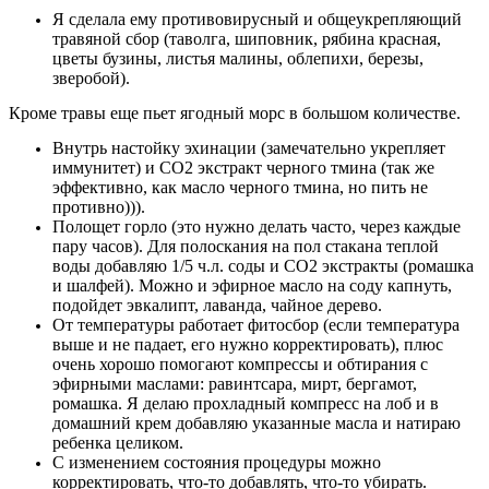
Я сделала ему противовирусный и общеукрепляющий
травяной сбор (таволга, шиповник, рябина красная,
цветы бузины, листья малины, облепихи, березы,
зверобой).
Кроме травы еще пьет ягодный морс в большом количестве.
Внутрь настойку эхинации (замечательно укрепляет
иммунитет) и СО2 экстракт черного тмина (так же
эффективно, как масло черного тмина, но пить не
противно))).
Полощет горло (это нужно делать часто, через каждые
пару часов). Для полоскания на пол стакана теплой
воды добавляю 1/5 ч.л. соды и СО2 экстракты (ромашка
и шалфей). Можно и эфирное масло на соду капнуть,
подойдет эвкалипт, лаванда, чайное дерево.
От температуры работает фитосбор (если температура
выше и не падает, его нужно корректировать), плюс
очень хорошо помогают компрессы и обтирания с
эфирными маслами: равинтсара, мирт, бергамот,
ромашка. Я делаю прохладный компресс на лоб и в
домашний крем добавляю указанные масла и натираю
ребенка целиком.
С изменением состояния процедуры можно
корректировать, что-то добавлять, что-то убирать.