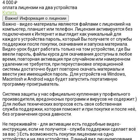
4 000 ₽
оплата лицензии на два устройства
Купить
Важно! Информация о лицензии
Важно - видео-материалы являются файлами с лицензией на
компьютер, планшет или телефон. Лицензия активируется без
подключения к Интернет и выглядит как уникальный для
каждого устройства пароль, который Вы получаете от службы
поддержки после покупки, скачивания и запуска материала.
Видео-урок будет работать только на том устройстве, где Вы
ввели пароль, файлы курса для скачивания доступны в любое
время, повторная активация при случайном или намеренном
удалении не требуется, при переустановке операционной
системы достаточно будет повторно скачать материалы и
ввести уже имеющийся пароль. Для устройств на Windows,
Macintosh и Android надо будет запустить портативную
программу-проигрыватель.
Система защиты у нас официально купленная у профильного
производителя, вредоносных программ и вирусов не содержит:)
Для любых технических вопросов есть своя собственная
служба поддержки, которая поможет и при покупке и после неё,
без ограничения срока давности.
Не переживайте - для активации есть подробные видео-
инструкции, если не получится - служба поддержки сделает всё
за вас :) Есть возможность покупки лицензии на одно
устройство и на два устройства. Данный вид лицензирования