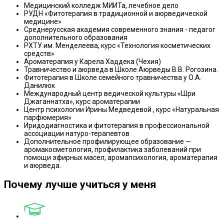
Медицинский колледж МИИТа, лечебное дело
РУДН «Фитотерапия в традиционной и аюрведической
медицине»
Среднерусская академия современного знания - педагог
дополнительного образования
РХТУ им. Менделеева, курс «Технология косметических
средств»
Ароматерапия у Карела Хаддека (Чехия)
Травничество и аюрведа в Школе Аюрведы В.В. Рогозина.
Фитотерапия в Школе семейного травничества у О.А.
Данилюк
Международный центр ведической культуры «Шри
Джаганнатха», курс ароматерапии
Центр психологии Ирины Медведевой , курс «Натуральная
парфюмерия»
Иридодиагностика и фитотерапия в профессиональной
ассоциации натуро-терапевтов
Дополнительное профилирующее образование —
аромакосметология, профилактика заболеваний при
помощи эфирных масел, аромапсихология, ароматерапия
и аюрведа.
Почему лучше учиться у меня