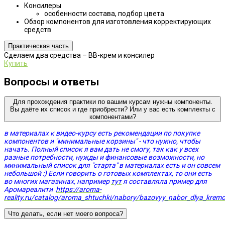
Консилеры
особенности состава, подбор цвета
Обзор компонентов для изготовления корректирующих
средств
Практическая часть
Сделаем два средства – ВВ-крем и консилер
Купить
Вопросы и ответы
Для прохождения практики по вашим курсам нужны компоненты.
Вы даёте их список и где приобрести? Или у вас есть комплекты с
компонентами?
в материалах к видео-курсу есть рекомендации по покупке
компонентов и "минимальные корзины" - что нужно, чтобы
начать. Полный список я вам дать не смогу, так как у всех
разные потребности, нужды и финансовые возможности, но
минимальный список для "старта" в материалах есть и он совсем
небольшой :) Если говорить о готовых комплектах, то они есть
во многих магазинах, например
тут
я составляла пример для
Аромареалити
https://aroma-
reality.ru/catalog/aroma_shtuchki/nabory/bazovyy_nabor_dlya_krem
Что делать, если нет моего вопроса?