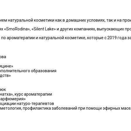
ем натуральной косметики как в домашних условиях, так и на про
х «SmoRodina», «Silent Lake» и других компаниях, выпускающих п
по ароматерапии и натуральной косметике, которые с 2019 года 
ова
ицине»
дополнительного образования
едств»
люк
атха», курс ароматерапии
 парфюмерия»
оциации натуро-терапевтов
етология, профилактика заболеваний при помощи эфирных масел,