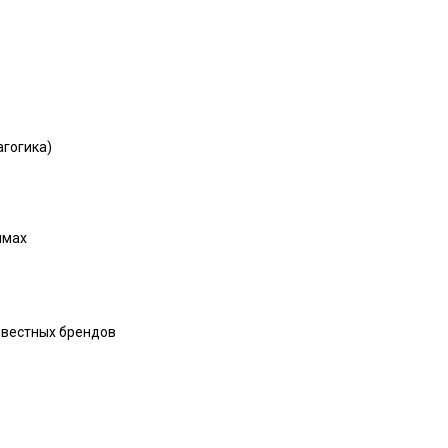
агогика)
ммах
звестных брендов