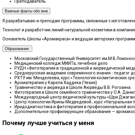
Преподаватель
Важные факты обо мне
Я разрабатываю и преподаю программы, связанные с изготовлени
Технолог и разработчик линий натуральной косметики в компания
Основатель Школы «Аромакраса» и ведущая авторских программ 
Образование:
Московский Государственный Университет им.М.В.Ломонос
Медицинский колледж МИИТа, лечебное дело
РУДН «Фитотерапия в традиционной и аюрведической мед
Среднерусская академия современного знания - педагог 
РХТУ им. Менделеева, курс «Технология косметических ср
Ароматерапия у Карела Хаддека (Чехия)
Травничество и аюрведа в Школе Аюрведы В.В. Рогозина.
Фитотерапия в Школе семейного травничества у О.А. Дани
Международный центр ведической культуры «Шри Джаганн
Центр психологии Ирины Медведевой , курс «Натуральная
Иридодиагностика и фитотерапия в профессиональной асс
Дополнительное профилирующее образование — аромакосм
Почему лучше учиться у меня