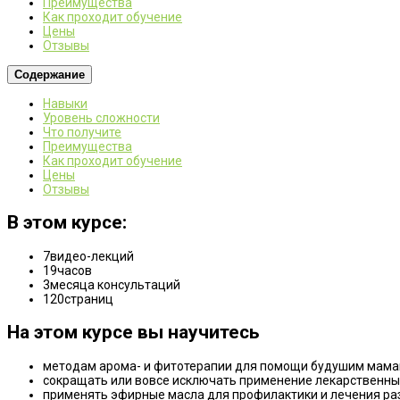
Преимущества
Как проходит обучение
Цены
Отзывы
Содержание
Навыки
Уровень сложности
Что получите
Преимущества
Как проходит обучение
Цены
Отзывы
В этом курсе:
7
видео-лекций
19
часов
3
месяца консультаций
120
страниц
На этом курсе вы научитесь
методам арома- и фитотерапии для помощи будушим мама
сокращать или вовсе исключать применение лекарственных 
применять эфирные масла для профилактики и лечения раз