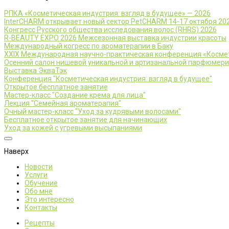
РПКА «Косметическая индустрия: взгляд в будущее» — 2026
InterCHARM открывает новый сектор PetCHARM 14-17 октября 20
Конгресс Русского общества исследования волос (RHRS) 2026
R-BEAUTY EXPO 2026 Межсезонная выставка индустрии красоты
Международный когресс по ароматерапии в Баку
XXIX Международная научно-практическая конференция «Космет
Осенний салон нишевой уникальной и артизанальной парфюмер
Выставка ЭкваТэк
Конференция "Косметическая индустрия: взгляд в будущее"
Открытое бесплатное занятие
Мастер-класс "Создание крема для лица"
Лекция "Семейная ароматерапия"
Очный мастер-класс "Уход за кудрявыми волосами"
Бесплатное открытое занятие для начинающих
Уход за кожей с угревыми высыпаниями
Наверх
Новости
Услуги
Обучение
Обо мне
Это интересно
Контакты
Рецепты