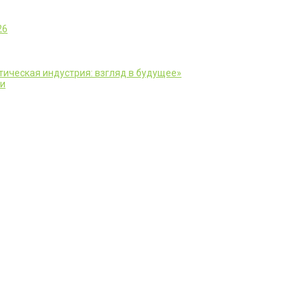
26
ическая индустрия: взгляд в будущее»
ии