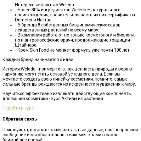
Интересные факты о Weleda:
- Более 80% ингредиентов Weleda — натурального
происхождения, значительная часть из них сертификаты
Demeter и NaTrue.
- У бренда 8 собственных биодинамических садов
лекарственных растений по всему миру.
- В компании работают не только косметологи и биологи,
но и антропософские врачи, продолжающие традиции
Штайнера.
- Крем Skin Food не меняет формулу уже почти 100 лет.
Каждый бренд начинается с идеи.
История Weleda - пример того, как ценность природы и вера в
гармонию могут стать основой успешного дела. Если вы
мечтаете создать свою линейку косметики, помните: самые
сильные бренды рождаются из искренности и уважения к миру.
Научиться эффективно извлекать действующие компоненты
для вашей косметики - курс Активы из растений.
Перейти в курс
Обратная связь
Пожалуйста, оставьте ваши контактные данные, ваш вопрос или
сообщение и мы обязательно свяжемся с вами в самое
ближайшее время!