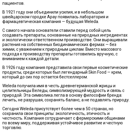
пациентов.
В 1921 году они объединили усилия, и в небольшом
швейцарском городке Арау появилась лаборатория и
фармацевтическая компания — будущая Weleda.
С самого начала основатели ставили перед собой цель
создавать препараты, основанные на природных ингредиентах
и экологически ответственном производстве. Они выращивали
растения на собственных биодинамических фермах — без
химии, с уважением к природным циклам. Вместо массового
подхода к производству препараты готовились вручную, с
вниманием к каждой детали.
В 1926 году компания представила свои первые косметические
продукты, среди которых был легендарный Skin Food — крем,
который до сих пор остается бестселлером.
Weleda получила имя в честь древнегерманской жрицы и
целительницы Веледы, символизирующей мудрость и связь с
природой. Эта символика легла в основу философии бренда:
лечить, не разрушая, сохранять баланс, а не подавлять природу.
Сегодня Weleda присутствует более чем в 50 странах, но
сохранила свои принципы: экологичность, этичность и
честность. Компания сотрудничает с фермерскими общинами
по всему миру, поддерживая устойчивое развитие и честную
торговлю.