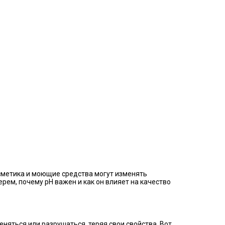
сметика и моющие средства могут изменять
ерем, почему рН важен и как он влияет на качество
няться или разрушаться, теряя свои свойства. Вот