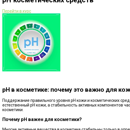
рН косметических средств
Перейти в курс
рН в косметике: почему это важно для ко
Поддержание правильного уровня рН кожи и косметических сред
естественный рН кожи, а стабильность активных компонентов част
косметики.
Почему рН важен для косметики?
Многие активные вещества в косметике стабильны только в опред