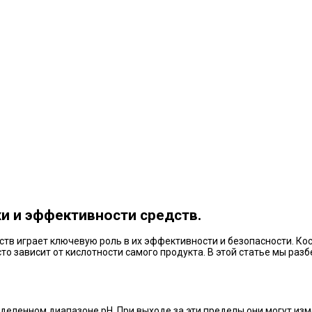
жи и эффективности средств.
ств играет ключевую роль в их эффективности и безопасности. Ко
о зависит от кислотности самого продукта. В этой статье мы разб
еленном диапазоне рН. При выходе за эти пределы они могут изме