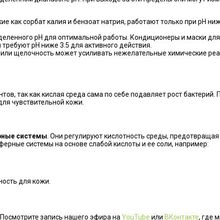
кие как сорбат калия и бензоат натрия, работают только при рН ни
еделенного рН для оптимальной работы. Кондиционеры и маски для
и требуют рН ниже 3.5 для активного действия.
 или щелочность может усиливать нежелательные химические реа
тов, так как кислая среда сама по себе подавляет рост бактерий.
для чувствительной кожи.
рные системы
. Они регулируют кислотность среды, предотвраща
ферные системы на основе слабой кислоты и ее соли, например:
ность для кожи.
? Посмотрите запись нашего эфира на
YouTube
или
ВКонтакте
, где 