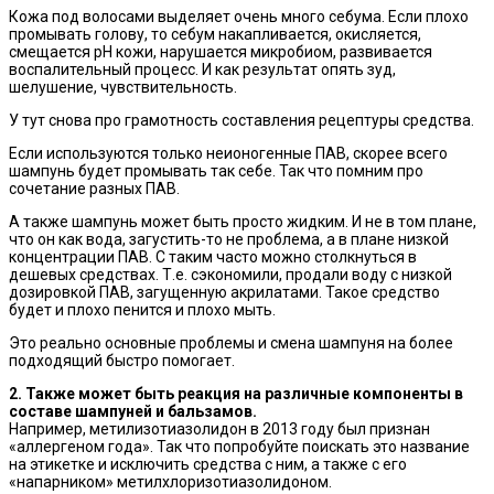
Кожа под волосами выделяет очень много себума. Если плохо
промывать голову, то себум накапливается, окисляется,
смещается рН кожи, нарушается микробиом, развивается
воспалительный процесс. И как результат опять зуд,
шелушение, чувствительность.
У тут снова про грамотность составления рецептуры средства.
Если используются только неионогенные ПАВ, скорее всего
шампунь будет промывать так себе. Так что помним про
сочетание разных ПАВ.
А также шампунь может быть просто жидким. И не в том плане,
что он как вода, загустить-то не проблема, а в плане низкой
концентрации ПАВ. С таким часто можно столкнуться в
дешевых средствах. Т.е. сэкономили, продали воду с низкой
дозировкой ПАВ, загущенную акрилатами. Такое средство
будет и плохо пенится и плохо мыть.
Это реально основные проблемы и смена шампуня на более
подходящий быстро помогает.
2️. Также может быть реакция на различные компоненты в
составе шампуней и бальзамов.
Например, метилизотиазолидон в 2013 году был признан
«аллергеном года». Так что попробуйте поискать это название
на этикетке и исключить средства с ним, а также с его
«напарником» метилхлоризотиазолидоном.