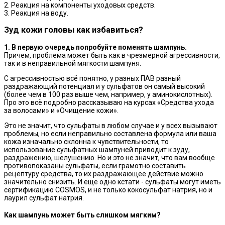
2. Реакция на компоненты уходовых средств.
3. Реакция на воду.
Зуд кожи головы как избавиться?
1️. В первую очередь попробуйте поменять шампунь.
Причем, проблема может быть как в чрезмерной агрессивности,
так и в неправильной мягкости шампуня.
С агрессивностью всё понятно, у разных ПАВ разный
раздражающий потенциал и у сульфатов он самый высокий
(более чем в 100 раз выше чем, например, у аминокислотных).
Про это всё подробно рассказываю на курсах «Средства ухода
за волосами» и «Очищение кожи».
Это не значит, что сульфаты в любом случае и у всех вызывают
проблемы, но если неправильно составлена формула или ваша
кожа изначально склонна к чувствительности, то
использование сульфатных шампуней приводит к зуду,
раздражению, шелушению. Но и это не значит, что вам вообще
противопоказаны сульфаты, если грамотно составить
рецептуру средства, то их раздражающее действие можно
значительно снизить. И еще одно кстати - сульфаты могут иметь
сертификацию COSMOS, и не только кокосульфат натрия, но и
лаурил сульфат натрия.
Как шампунь может быть слишком мягким?