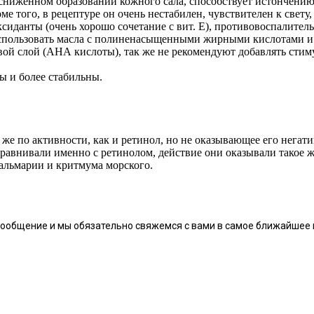
 сниженном образовании кожного сала, способствует истончению
е того, в рецептуре он очень нестабилен, чувствителен к свету
оксиданты (очень хорошо сочетание с вит. Е), противовоспалит
спользовать масла с полиненасыщенными жирными кислотами и 
вой слой (АНА кислоты), так же не рекомендуют добавлять стим
ы и более стабильны.
е же по активности, как и ретинол, но не оказывающее его негат
сравнивали именно с ретинолом, действие они оказывали такое ж
альмарии и критмума морского.
сообщение и мы обязательно свяжемся с вами в самое ближайшее 