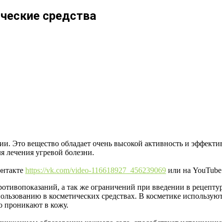
ческие средства
ии. Это вещество обладает очень высокой активность и эффекти
я лечения угревой болезни.
онтакте
https://vk.com/video-116618927_456239069
или на YouTub
отивопоказаний, а так же ограничений при введении в рецептур
пользованию в косметических средствах. В косметике использую
о проникают в кожу.