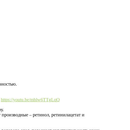
вностью.
e
https://youtu.be/mhlw6TTgLqQ
у.
т производные – ретинол, ретинилацетат и