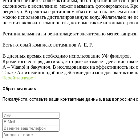
Ретинол считается более активным, но он противопоказан при
склонность к воспалению, может вызывать фотодерматозы. Кром
рецептур. В средства с ретинолом обязательно включаем анти
можно использовать дистиллированную воду. Желательно не и
не стоит включать компоненты, которые также истончают рого
Ретинилпальмитат и ретинилацетат значительно менее капризн
Есть готовый комплекс витаминов А, Е, F.
В дневных кремах необходимо использование УФ фильтров.
Кроме того есть ряд активов, которые оказывает действие тако
А – Vitanol и бакучиол. В исследованиях на эффективность их 
Также А-витаминоподобное действие доказано для экстактов п
Перейти в курс
Обратная связь
Пожалуйста, оставьте ваши контактные данные, ваш вопрос или 