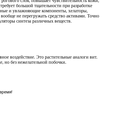
 рогового слоя, повышает чувствительность кожи,
, требует большой тщательности при разработке
ельные и увлажняющие компоненты, хелаторы,
вообще не перегружать средство активами. Точно
уляторы синтеза различных веществ.
ивное воздействие. Это растительные аналоги вит.
е, но без нежелательной побочки.
время!