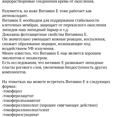
жирорастворимые соединения крема от окисления.
⠀
Разумеется, на коже Витамин Е тоже работает как
антиоксидант.
Витамин Е необходим для поддержания стабильности
клеточных мембран, защищает от перекисного окисления
липидов наш липидный барьер и т.д.
Доказаны фотозащитные свойства Витамина Е.
Он значительно уменьшает кожные реакции, воспаления,
снижает образование морщин, возникающие под
воздействием УФ излучения.
Менее известно, что Витамин Е еще является хорошим
эмолентом и энхансером.
Есть исследования, что витамин Е разжижает липидные
пласты рогового слоя, увеличивая биодоступность других
компонентов.
⠀
На этикетках вы можете встретить Витамин Е в следующих
формах:
-токоферол
-токоферилацетат
-токоферолпальмитат
-токофериллинолеат (хорошее смягчающее действие)
-токофериллинолеат/олеат
-токоферилсукцинат