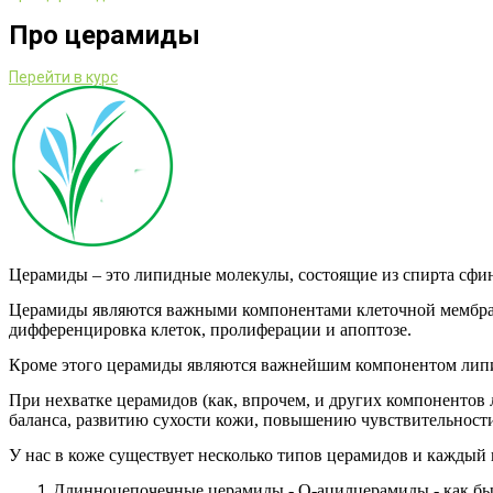
Про церамиды
Перейти в курс
Церамиды – это липидные молекулы, состоящие из спирта сфи
Церамиды являются важными компонентами клеточной мембраны,
дифференцировка клеток, пролиферации и апоптозе.
Кроме этого церамиды являются важнейшим компонентом липид
При нехватке церамидов (как, впрочем, и других компонентов
баланса, развитию сухости кожи, повышению чувствительност
У нас в коже существует несколько типов церамидов и каждый 
Длинноцепочечные церамиды - О-ацилцерамиды - как бы 