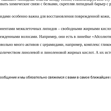
ать химические связи с белками, скрепляя липидный барьер с
идами особенно важна для восстановления поврежденной кожи, д
понентами межклеточных липидов – свободными жирными кислот
ежденными волосами. Например, они есть в линейке «Абсолютное
вольно много активов с церамидами, например, комплекс гликосф
количеством линолевой и линоленовой жирных кислот. А их ист
сообщение и мы обязательно свяжемся с вами в самое ближайшее 