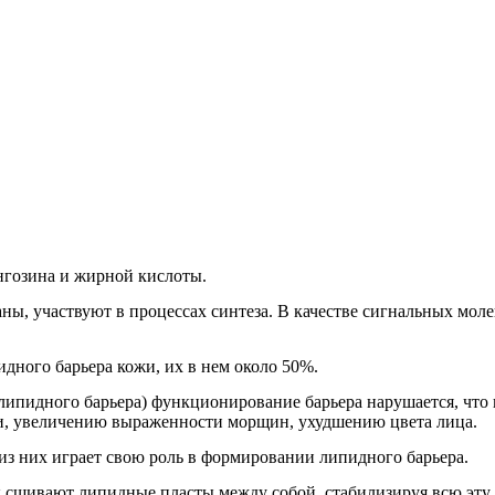
нгозина и жирной кислоты.
 участвуют в процессах синтеза. В качестве сигнальных молек
ного барьера кожи, их в нем около 50%.
 липидного барьера) функционирование барьера нарушается, что
и, увеличению выраженности морщин, ухудшению цвета лица.
из них играет свою роль в формировании липидного барьера.
сшивают липидные пласты между собой, стабилизируя всю эту 