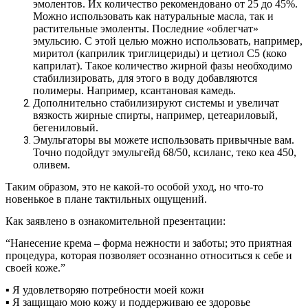
эмолентов. Их количество рекомендовано от 25 до 45%.
Можно использовать как натуральные масла, так и
растительные эмоленты. Последние «облегчат»
эмульсию. С этой целью можно использовать, например,
миритол (каприлик триглицериды) и цетиол С5 (коко
каприлат). Такое количество жирной фазы необходимо
стабилизировать, для этого в воду добавляются
полимеры. Например, ксантановая камедь.
Дополнительно стабилизируют системы и увеличат
вязкость жирные спирты, например, цетеариловый,
бегениловый.
Эмульгаторы вы можете использовать привычные вам.
Точно подойдут эмульгейд 68/50, ксиланс, теко кеа 450,
оливем.
Таким образом, это не какой-то особой уход, но что-то
новенькое в плане тактильных ощущений.
Как заявлено в ознакомительной презентации:
“Нанесение крема – форма нежности и заботы; это приятная
процедура, которая позволяет осознанно относиться к себе и
своей коже.”
▪️ Я удовлетворяю потребности моей кожи
▪️ Я защищаю мою кожу и поддерживаю ее здоровье