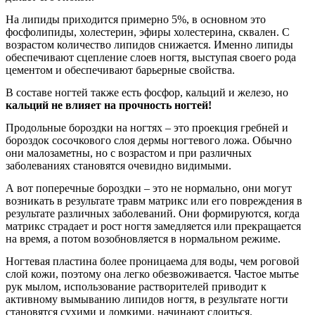
На липиды приходится примерно 5%, в основном это
фосфолипиды, холестерин, эфиры холестерина, сквален. С
возрастом количество липидов снижается. Именно липиды
обеспечивают сцепление слоев ногтя, выступая своего рода
цементом и обеспечивают барьерные свойства.
В составе ногтей также есть фосфор, кальций и железо, но
кальций не влияет на прочность ногтей!
Продольные бороздки на ногтях – это проекция гребней и
бороздок сосочкового слоя дермы ногтевого ложа. Обычно
они малозаметны, но с возрастом и при различных
заболеваниях становятся очевидно видимыми.
А вот поперечные бороздки – это не нормально, они могут
возникать в результате травм матрикс или его повреждения в
результате различных заболеваний. Они формируются, когда
матрикс страдает и рост ногтя замедляется или прекращается
на время, а потом возобновляется в нормальном режиме.
Ногтевая пластина более проницаема для воды, чем роговой
слой кожи, поэтому она легко обезвоживается. Частое мытье
рук мылом, использование растворителей приводит к
активному вымыванию липидов ногтя, в результате ногти
становятся сухими и ломкими, начинают слоиться.