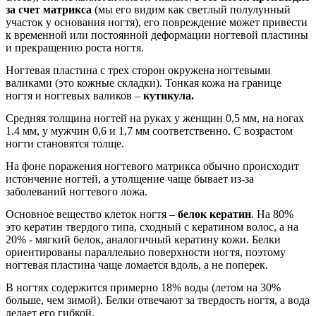
за счет матрикса
(мы его видим как светлый полулунный
участок у основания ногтя), его повреждение может привести
к временной или постоянной деформации ногтевой пластины
и прекращению роста ногтя.
Ногтевая пластина с трех сторон окружена ногтевыми
валиками (это кожные складки). Тонкая кожа на границе
ногтя и ногтевых валиков –
кутикула.
Средняя толщина ногтей на руках у женщин 0,5 мм, на ногах
1.4 мм, у мужчин 0,6 и 1,7 мм соответственно. С возрастом
ногти становятся толще.
На фоне поражения ногтевого матрикса обычно происходит
истончение ногтей, а утолщение чаще бывает из-за
заболеваний ногтевого ложа.
Основное вещество клеток ногтя –
белок кератин
. На 80%
это кератин твердого типа, сходный с кератином волос, а на
20% - мягкий белок, аналогичный кератину кожи. Белки
ориентированы параллельно поверхности ногтя, поэтому
ногтевая пластина чаще ломается вдоль, а не поперек.
В ногтях содержится примерно 18% воды (летом на 30%
больше, чем зимой). Белки отвечают за твердость ногтя, а вода
делает его гибкой.