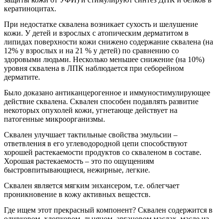
кератиноцитах.
При недостатке сквалена возникает сухость и шелушение
кожи. У детей и взрослых с атопическим дерматитом в
липидах поверхности кожи снижено содержание сквалена (на
12% у взрослых и на 21 % у детей) по сравнению со
здоровыми людьми. Несколько меньшее снижение (на 10%)
уровня сквалена в ЛПК наблюдается при себорейном
дерматите.
Было доказано антиканцерогенное и иммуностимулирующее
действие сквалена. Сквален способен подавлять развитие
некоторых опухолей кожи, угнетающе действует на
патогенные микроорганизмы.
Сквален улучшает тактильные свойства эмульсии –
ответвления в его углеводородной цепи способствуют
хорошей растекаемости продуктов со скваленом в составе.
Хорошая растекаемость – это по ощущениям
быстровпитывающиеся, нежирные, легкие.
Сквален является мягким энхансером, т.е. облегчает
проникновение в кожу активных вещестсв.
Где ищем этот прекрасный компонент? Сквален содержится в
оливковом, хлопковом, льняном, аргановом маслах, масле из