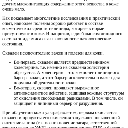
других млекопитающих содержание этого вещества в коже
очень мало.
Как показывает многолетние исследования и практический
опыт, наиболее полезны хорошо работает в составе
косметических средств те липиды, которые в норме
присутствуют в коже. И напротив, с дисбалансом липидного
состава эпидермиса связывают многие патологические
состояния.
Сквален исключительно важен и полезен для кожи.
Во-первых, сквален является предшественником
холестерина, т.е. именно из сквалена холестерин
образуется. А холестерин – это компонент липидного
барьера кожи, а этот барьер исключительно важен для
нормальной деятельности кожи.
Во-вторых, сквален проявляет выраженное
антиоксидантное действие, защищая кожные структуры
от окисления свободными радикалами. В том числе, он
защищает и липидный барьер от разрушения.
При облучении кожи ультрафиолетом, первым окисляется
сквален и продукты его окисления запускают повышенный
синтез меланина (т.к. возникновение загара, естественной
защиты кожи от УФИ) и стимулируют синтез ДНК и белков в