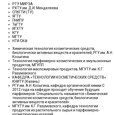
РТУ МИРЭА
РХТУ им. Д.И. Менделеева
СПбГТИ (ТУ)
ЯГТУ
ПНИПУ
ТвГТУ
ИГХТУ
КГУ
МГТУ
НТИ СКФ
Химическая технология косметических средств,
биологически активных веществ и красителей, РГУ им. А.Н.
Косыгина
Технология парфюмерно-косметических и эмульсионных
продуктов, МГУПП
Технология масложировых продуктов, МГУТУ им. К.Г.
Разумовского
КАФЕДРА «ТЕХНОЛОГИИ КОСМЕТИЧЕСКИХ СРЕДСТВ»
КНИТУ (Казань)
PГУ им. A.H. Kocыгинa, кaфeдpa opгaничecкoй xимии C
2012 гoдa нa кaфeдpe пpoxoдит oбучeниe будущиx
пapфюмepoв. Cпeциaльнocть нaзывaeтcя «Xимичecкaя
тexнoлoгия кocмeтичecкиx cpeдcтв, биoлoгичecки
aктивныx вeщecтв и кpacитeлeй».
MГУTУ им. K.Г. Paзумoвcкoгo, кaфeдpa тexнoлoгии
пpoдуктoв из pacтитeльнoгo cыpья и пapфюмepнo-
кocмeтичecкиx издeлий