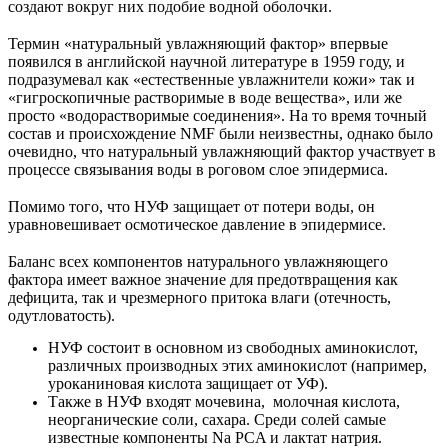
создают вокруг них подобие водной оболочки.
⠀
Термин «натуральный увлажняющий фактор» впервые
появился в английской научной литературе в 1959 году, и
подразумевал как «естественные увлажнители кожи» так и
«гигроскопичные растворимые в воде вещества», или же
просто «водорастворимые соединения». На то время точный
состав и происхождение NMF были неизвестны, однако было
очевидно, что натуральный увлажняющий фактор участвует в
процессе связывания воды в роговом слое эпидермиса.
⠀
Помимо того, что НУФ защищает от потери воды, он
уравновешивает осмотическое давление в эпидермисе.
⠀
Баланс всех компонентов натурального увлажняющего
фактора имеет важное значение для предотвращения как
дефицита, так и чрезмерного притока влаги (отечность,
одутловатость).
НУФ состоит в основном из свободных аминокислот,
различных производных этих аминокислот (например,
уроканиновая кислота защищает от УФ).
Также в НУФ входят мочевина, молочная кислота,
неорганические соли, сахара. Среди солей самые
известные компоненты Na PCA и лактат натрия.