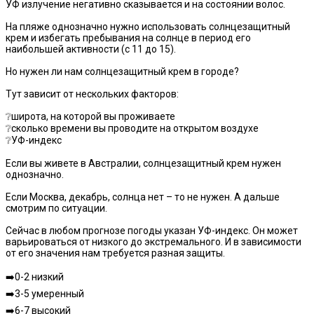
УФ излучение негативно сказывается и на состоянии волос.
⠀
На пляже однозначно нужно использовать солнцезащитный
крем и избегать пребывания на солнце в период его
наибольшей активности (с 11 до 15).
⠀
Но нужен ли нам солнцезащитный крем в городе?
⠀
Тут зависит от нескольких факторов:
⠀
❔широта, на которой вы проживаете
❔сколько времени вы проводите на открытом воздухе
❔УФ-индекс
⠀
Если вы живете в Австралии, солнцезащитный крем нужен
однозначно.
⠀
Если Москва, декабрь, солнца нет – то не нужен. А дальше
смотрим по ситуации.
⠀
Сейчас в любом прогнозе погоды указан УФ-индекс. Он может
варьироваться от низкого до экстремального. И в зависимости
от его значения нам требуется разная защиты.
⠀
➡️0-2 низкий
➡️3-5 умеренный
➡️6-7 высокий