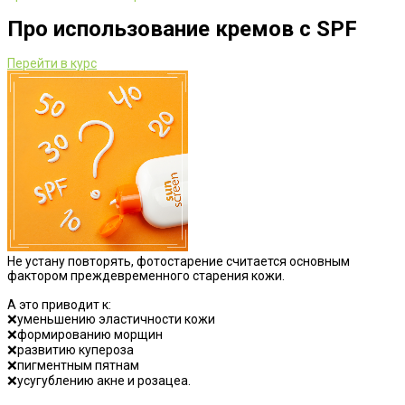
Про использование кремов с SPF
Перейти в курс
Не устану повторять, фотостарение считается основным
фактором преждевременного старения кожи.
⠀
А это приводит к:
❌уменьшению эластичности кожи
❌формированию морщин
❌развитию купероза
❌пигментным пятнам
❌усугублению акне и розацеа.
⠀