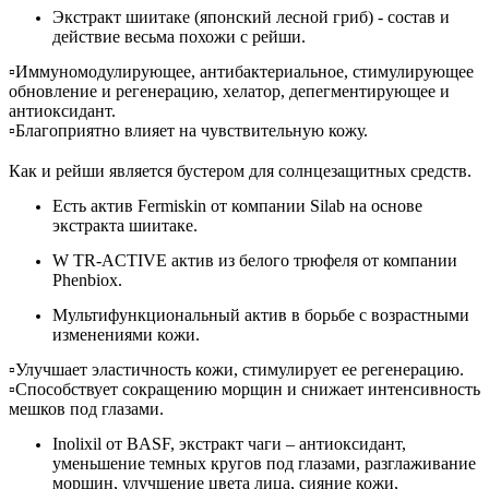
Экстракт шиитаке (японский лесной гриб) - состав и
действие весьма похожи с рейши.
▫️Иммуномодулирующее, антибактериальное, стимулирующее
обновление и регенерацию, хелатор, депегментирующее и
антиоксидант.
▫️Благоприятно влияет на чувствительную кожу.
⠀
Как и рейши является бустером для солнцезащитных средств.
Есть актив Fermiskin от компании Silab на основе
экстракта шиитаке.
W TR-ACTIVE актив из белого трюфеля от компании
Phenbiox.
Мультифункциональный актив в борьбе с возрастными
изменениями кожи.
▫️Улучшает эластичность кожи, стимулирует ее регенерацию.
▫️Способствует сокращению морщин и снижает интенсивность
мешков под глазами.
Inolixil от BASF, экстракт чаги – антиоксидант,
уменьшение темных кругов под глазами, разглаживание
морщин, улучшение цвета лица, сияние кожи,