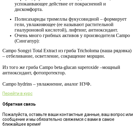
успокаивающее действие от покраснений и
дискомфорта.
Полисахариды тримеллы фукусовидной – формирует
гели, увлажняющее (ее называют растительной
гиалуроновой кислотой), лифтинг, антиоксидант.
Очень много грибных активов у производителя Campo
(Сингапур):
Campo Songyi Total Extract из гриба Tricholoma (наша рядовка)
– отбеливание, осветление, сокращение морщин.
⠀
Из того же гриба Сampo beta-glucan superoxide –мощный
антиоксидант, фотопротектор.
⠀
Сampo hydrins – увлажнение, аналог НУФ.
Перейти в курс
Обратная связь
Пожалуйста, оставьте ваши контактные данные, ваш вопрос или
сообщение и мы обязательно свяжемся с вами в самое
ближайшее время!