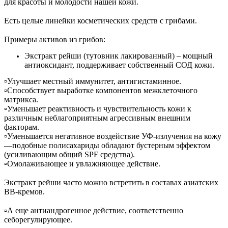
для красоты и молодости нашей кожи.
⠀
Есть целые линейки косметических средств с грибами.
⠀
Примеры активов из грибов:
Экстракт рейши (тутовник лакированный) – мощный
антиоксидант, поддерживает собственный СОД кожи.
▫️Улучшает местный иммунитет, антигистаминное.
▫️Способствует выработке компонентов межклеточного
матрикса.
▫️Уменьшает реактивность и чувствительность кожи к
различным неблагоприятным агрессивным внешним
факторам.
▫️Уменьшается негативное воздействие УФ-излучения на кожу
—подобные полисахариды обладают бустерным эффектом
(усиливающим общий SPF средства).
▫️Омолаживающее и увлажняющее действие.
⠀
Экстракт рейши часто можно встретить в составах азиатских
ВВ-кремов.
⠀
▫️А еще антиандрогенное действие, соответственно
себорегулирующее.