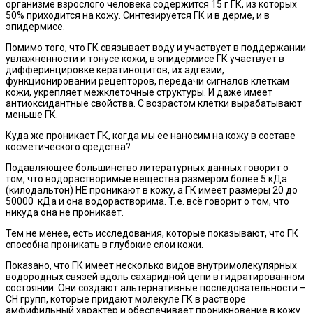
организме взрослого человека содержится 15 г ГК, из которых
50% приходится на кожу. Синтезируется ГК и в дерме, и в
эпидермисе.
Помимо того, что ГК связывает воду и участвует в поддержании
увлажненности и тонусе кожи, в эпидермисе ГК участвует в
дифферинцировке кератиноцитов, их адгезии,
функционировании рецепторов, передачи сигналов клеткам
кожи, укрепляет межклеточные структуры. И даже имеет
антиоксидантные свойства. С возрастом клетки вырабатывают
меньше ГК.
Куда же проникает ГК, когда мы ее наносим на кожу в составе
косметического средства?
Подавляющее большинство литературных данных говорит о
том, что водорастворимые вещества размером более 5 кДа
(килодальтон) НЕ проникают в кожу, а ГК имеет размеры 20 до
50000 кДа и она водорастворима. Т.е. всё говорит о том, что
никуда она не проникает.
Тем не менее, есть исследования, которые показывают, что ГК
способна проникать в глубокие слои кожи.
Показано, что ГК имеет несколько видов внутримолекулярных
водородных связей вдоль сахаридной цепи в гидратированном
состоянии. Они создают альтернативные последовательности –
СН групп, которые придают молекуле ГК в растворе
амфифильный характер и обеспечивает проникновение в кожу