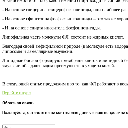
В зависимости от того, какой именно спирт входит в состав 
- На основе глицерина глицерофосфолипиды, они наиболее рас
- На основе сфингозина фосфосфинголипиды – это также хоро
- И на основе спирта инозитола фосфоинозитиды.
Липофильная часть молекулы ФЛ состоит из жирных кислот.
Благодаря своей амфифильной природе (в молекуле есть водо
липосомы и ламеллярные эмульсии.
Липидные бислои формируют мембраны клеток и липидный бар
эмульсии обладают рядом преимуществ в уходе за кожей.
В следующей статье продолжим про то, как ФЛ работают в косме
Перейти в курс
Обратная связь
Пожалуйста, оставьте ваши контактные данные, ваш вопрос или 