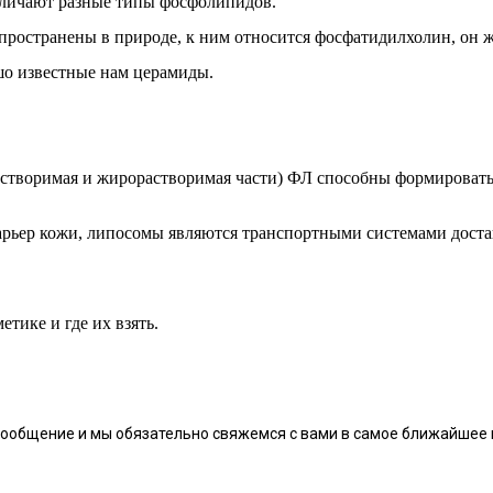
различают разные типы фосфолипидов.
пространены в природе, к ним относится фосфатидилхолин, он 
шо известные нам церамиды.
растворимая и жирорастворимая части) ФЛ способны формироват
ьер кожи, липосомы являются транспортными системами достав
тике и где их взять.
сообщение и мы обязательно свяжемся с вами в самое ближайшее 