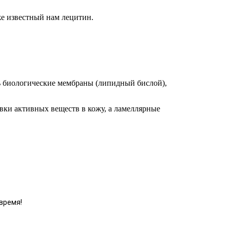
же известный нам лецитин.
ь биологические мембраны (липидный бислой),
ки активных веществ в кожу, а ламеллярные
время!