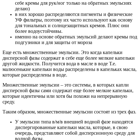
себе кремы для рук/ног только на обратных эмульсиях
делаю)
в них хорошо распределяются пигменты и физические
УФ фильтры, поэтому их часто используют как основу
для тональных и солнцезащитных кремов. Плюс они
более водоустойчивы.
именно на основе обратных эмульсий делают кремы под
подгузники и для защиты от мороза
Еще есть множественные эмульсии. Это когда капельки
дисперсной фазы содержат в себе еще более мелкие капельки
другой жидкости. Получится вода в масле в воде Т.е.
малюсенькие капельки воды распределены в капельках масла,
которые распределены в воде.
Множественные эмульсии – это системы, в которых капли
дисперсной фазы сами содержат еще более мелкие капельки,
которые идентичны или хотя бы похожи на непрерывную
среду.
Таким образом, множественные эмульсии состоят из трех фаз.
У эмульсии типа в/м/в внешней водной фазе находятся
диспергированные капельки масла, которые, в свою
очередь, представляют собой дисперсионную среду для
водной фазы.