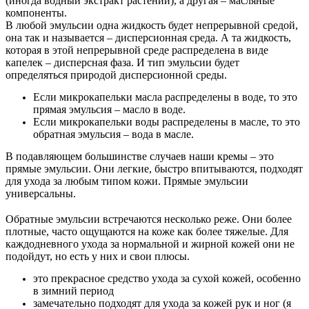
(иногда водный экстракт растений), а другая – масляные
компоненты.
В любой эмульсии одна жидкость будет непрерывной средой,
она так и называется – дисперсионная среда. А та жидкость,
которая в этой непрерывной среде распределена в виде
капелек – дисперсная фаза. И тип эмульсии будет
определяться природой дисперсионной среды.
Если микрокапельки масла распределены в воде, то это
прямая эмульсия – масло в воде.
Если микрокапельки воды распределены в масле, то это
обратная эмульсия – вода в масле.
В подавляющем большинстве случаев наши кремы – это
прямые эмульсии. Они легкие, быстро впитываются, подходят
для ухода за любым типом кожи. Прямые эмульсии
универсальны.
⠀
Обратные эмульсии встречаются несколько реже. Они более
плотные, часто ощущаются на коже как более тяжелые. Для
каждодневного ухода за нормальной и жирной кожей они не
подойдут, но есть у них и свои плюсы.
это прекрасное средство ухода за сухой кожей, особенно
в зимний период
замечательно подходят для ухода за кожей рук и ног (я