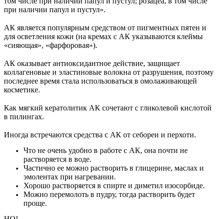
том числе при наличии папул и пустул; розацеа, в том числе
при наличии папул и пустул».
⠀
АК является популярным средством от пигментных пятен и
для осветления кожи (на кремах с АК указываются клеймы
«сияющая», «фарфоровая»).
⠀
АК оказывает антиоксидантное действие, защищает
коллагеновые и эластиновые волокна от разрушения, поэтому
последнее время стала использоваться в омолаживающей
косметике.
⠀
Как мягкий кератолитик АК сочетают с гликолевой кислотой
в пилингах.
⠀
Иногда встречаются средства с АК от себореи и перхоти.
Что не очень удобно в работе с АК, она почти не
растворяется в воде.
Частично ее можно растворить в глицерине, маслах и
эмолентах при нагревании.
Хорошо растворяется в спирте и диметил изосорбиде.
Можно перемолоть в пудру, тогда растворить будет
проще.
НО!