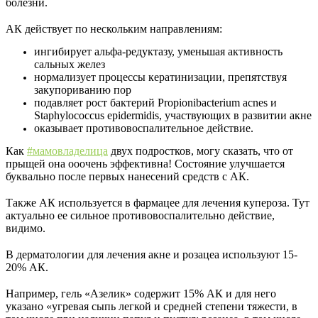
болезни.
⠀
АК действует по нескольким направлениям:
ингибирует альфа-редуктазу, уменьшая активность
сальных желез
нормализует процессы кератинизации, препятствуя
закупориванию пор
подавляет рост бактерий Propionibacterium acnes и
Staphylococcus epidermidis, участвующих в развитии акне
оказывает противовоспалительное действие.
Как
#мамовладелица
двух подростков, могу сказать, что от
прыщей она ооочень эффективна! Состояние улучшается
буквально после первых нанесений средств с АК.
⠀
Также АК используется в фармацее для лечения купероза. Тут
актуально ее сильное противовоспалительно действие,
видимо.
⠀
В дерматологии для лечения акне и розацеа используют 15-
20% АК.
⠀
Например, гель «Азелик» содержит 15% АК и для него
указано «угревая сыпь легкой и средней степени тяжести, в