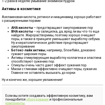
1-2 раза в неделю умывание энзимной пудрой.
Активы в косметике
Азелаиновая кислота, ретинол и ниацинамид хорошо работают
с расширенными порами
АНА кислоты
– предотвращают закупоривание пор
ВНА кислоты
– ну салицилка, да, вряд ли вы что-то еще
найдете. Жирорастворимы, поэтому хорошо очищают
поры, а также в принципе уменьшают выработку себума.
Ну и кератолитическое действие предотвращает
закупоривание
Ботокс-лайк активы
, например, Snowflake, доказано
сужают широкие поры.
Активы стимулирующие выработку коллагена и эластина
способствуют сужению пор.
Спикулы очень часто дают эффект сужения пор.
Маски с глинами эффективно очищают поры, сужая их.
Главное не оставлять высыхать до корки.
Ну и конечно же, хорошее увлажнение!
Если вы хотите создавать эффективную косметику, вам
понадобится
оборудование
и профессиональные
компоненты
.