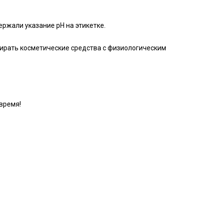
держали указание pH на этикетке.
бирать косметические средства с физиологическим
время!