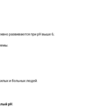
ивно развиваются при pH выше 6;
лемы.
жилых и больных людей.
слый pH
.