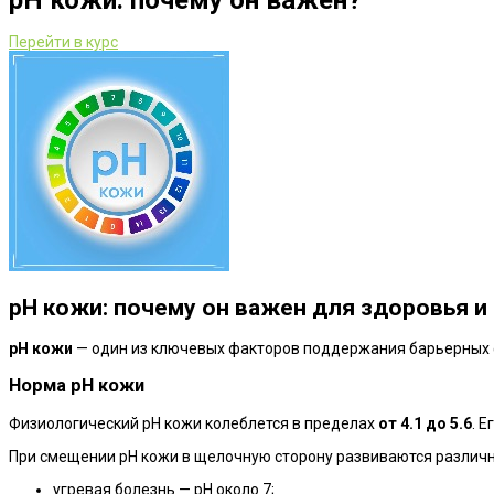
pH кожи: почему он важен?
Перейти в курс
pH кожи: почему он важен для здоровья и
pH кожи
— один из ключевых факторов поддержания барьерных ф
Норма pH кожи
Физиологический pH кожи колеблется в пределах
от 4.1 до 5.6
. 
При смещении pH кожи в щелочную сторону развиваются различ
угревая болезнь — pH около 7;