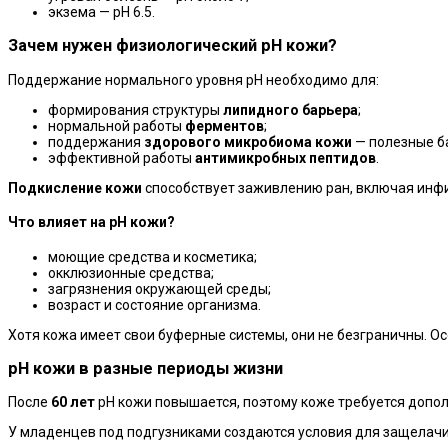
экзема — pH 6.5.
Зачем нужен физиологический pH кожи?
Поддержание нормального уровня pH необходимо для:
формирования структуры
липидного барьера
;
нормальной работы
ферментов
;
поддержания
здорового микробиома кожи
— полезные б
эффективной работы
антимикробных пептидов
.
Подкисление кожи
способствует заживлению ран, включая инф
Что влияет на pH кожи?
моющие средства и косметика;
окклюзионные средства;
загрязнения окружающей среды;
возраст и состояние организма.
Хотя кожа имеет свои буферные системы, они не безграничны. 
pH кожи в разные периоды жизни
После
60 лет
pH кожи повышается, поэтому коже требуется допо
У младенцев под подгузниками создаются условия для защелачи