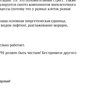
тации. Т.е. это положительный стресс. Также
улируется синтез компонентов внеклеточного
цессы (потому что у разных клеток разная
наша основная энергетическая единица,
ы видим лифтинг, разглаживание морщин,
ельно работает.
РН должен быть чистым! Без примеси другого
время!