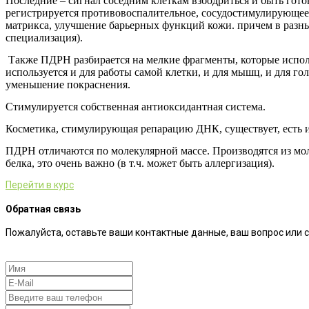
Последние – сигнал соседним клеткам взбодриться и быть гото
регистрируется противовоспалительное, сосудостимулирующее 
матрикса, улучшение барьерных функций кожи. причем в разны
специализация).
Также ПДРН разбирается на мелкие фрагменты, которые исполь
используется и для работы самой клетки, и для мышц, и для г
уменьшение покраснения.
Стимулируется собственная антиоксидантная система.
Косметика, стимулирующая репарацию ДНК, существует, есть и
ПДРН отличаются по молекулярной массе. Производятся из мол
белка, это очень важно (в т.ч. может быть аллергизация).
Перейти в курс
Обратная связь
Пожалуйста, оставьте ваши контактные данные, ваш вопрос или 