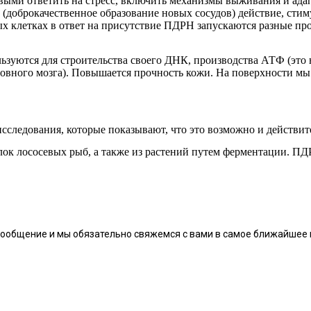
выми ответить на стресс, включить механизмы выживания и адап
(доброкачественное образование новых сосудов) действие, стим
х клетках в ответ на присутствие ПДРН запускаются разные про
зуются для строительства своего ДНК, производства АТФ (это 
оловного мозга). Повышается прочность кожи. На поверхности м
сследования, которые показывают, что это возможно и действит
ок лососевых рыб, а также из растений путем ферментации. ПД
сообщение и мы обязательно свяжемся с вами в самое ближайшее 