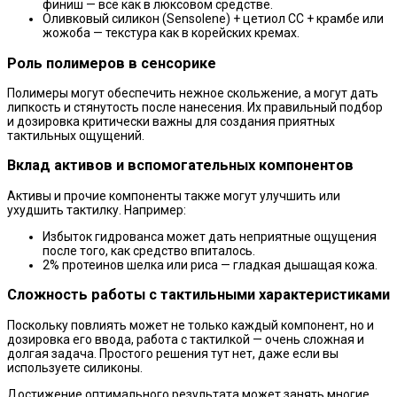
финиш — всё как в люксовом средстве.
Оливковый силикон (Sensolene) + цетиол СС + крамбе или
жожоба — текстура как в корейских кремах.
Роль полимеров в сенсорике
Полимеры могут обеспечить нежное скольжение, а могут дать
липкость и стянутость после нанесения. Их правильный подбор
и дозировка критически важны для создания приятных
тактильных ощущений.
Вклад активов и вспомогательных компонентов
Активы и прочие компоненты также могут улучшить или
ухудшить тактилку. Например:
Избыток гидрованса может дать неприятные ощущения
после того, как средство впиталось.
2% протеинов шелка или риса — гладкая дышащая кожа.
Сложность работы с тактильными характеристиками
Поскольку повлиять может не только каждый компонент, но и
дозировка его ввода, работа с тактилкой — очень сложная и
долгая задача. Простого решения тут нет, даже если вы
используете силиконы.
Достижение оптимального результата может занять многие,