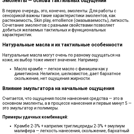
Эмоленты — основа тактильных ощущений
В первую очередь, это, конечно, эмоленты. Для работы с
сенсорикой важны такие характеристики эмолентов, как
растекаемость, Skin play, emollience (смазываемость), липкость.
Сочетание эмолентов с разными свойствами позволяет
добиться желаемых тактильных и функциональных
характеристик.
Натуральные масла и их тактильные особенности
Натуральные масла могут очень по разному ощущаться на
коже, их выбор тоже имеет значение. Например:
Масло крамбе — легкое масло с финишем как у
диметикона. Нелипкое, шелковистое, дает бархатное
скольжение, нет ощущения жирности.
Влияние эмульгатора на начальные ощущения
Считается, что ощущения после нанесения средства — это в
основном эмоленты, а в процессе нанесения и первые минут 5 —
это эмульгатор и полимеры.
Примеры удачных комбинаций:
Крамбе 2-3% + каприлик триглицериды 2-3% + эмулиум
малифера — легкость нанесения, скольжение, бархатный