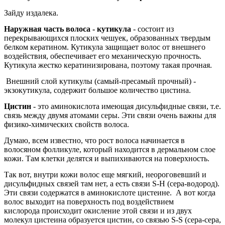
Зайду издалека.
Наружная часть волоса - кутикула
- состоит из
перекрывающихся плоских чешуек, образованных твердым
белком кератином. Кутикула защищает волос от внешнего
воздействия, обеспечивает его механическую прочность.
Кутикула жестко кератинизирована, поэтому такая прочная.
Внешний слой кутикулы (самый-пресамый прочный) -
экзокутикула, содержит большое количество цистина.
Цистин
- это аминокислота имеющая дисульфидные связи, т.е.
связь между двумя атомами серы. Эти связи очень важны для
физико-химических свойств волоса.
Думаю, всем известно, что рост волоса начинается в
волосяном фолликуле, который находится в дермальном слое
кожи. Там клетки делятся и выпихиваются на поверхность.
Так вот, внутри кожи волос еще мягкий, неороговевший и
дисульфидных связей там нет, а есть связи S-H (сера-водород).
Эти связи содержатся в аминокислоте цистеине. А вот когда
волос выходит на поверхность под воздействием
кислорода происходит окисление этой связи и из двух
молекул цистеина образуется цистин, со связью S-S (сера-сера,