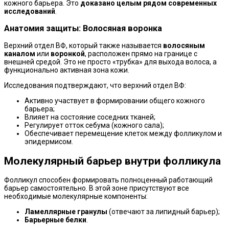
кожного барьера. Это
доказано целым рядом современных
исследований
.
Анатомия защиты: Волосяная воронка
Верхний отдел ВФ, который также называется
волосяным
каналом
или
воронкой
, расположен прямо на границе с
внешней средой. Это не просто «трубка» для выхода волоса, а
функционально активная зона кожи.
Исследования подтверждают, что верхний отдел ВФ:
Активно участвует в формировании общего кожного
барьера;
Влияет на состояние соседних тканей;
Регулирует отток себума (кожного сала);
Обеспечивает перемещение клеток между фолликулом и
эпидермисом.
Молекулярный барьер внутри фолликула
Фолликул способен формировать полноценный работающий
барьер самостоятельно. В этой зоне присутствуют все
необходимые молекулярные компоненты:
Ламеллярные гранулы
(отвечают за липидный барьер);
Барьерные белки
.